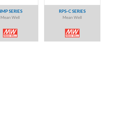
NMP SERIES
RPS-C SERIES
Mean Well
Mean Well