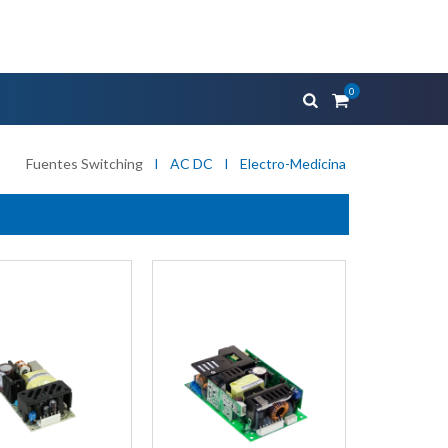
0
Fuentes Switching
I
AC DC
I
Electro-Medicina