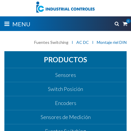
0
MENU
Fuentes Switching
I
AC DC
I
Montaje riel DIN
PRODUCTOS
Sensores
Switch Posición
Encoders
Sensores de Medición
Fuentes Switching