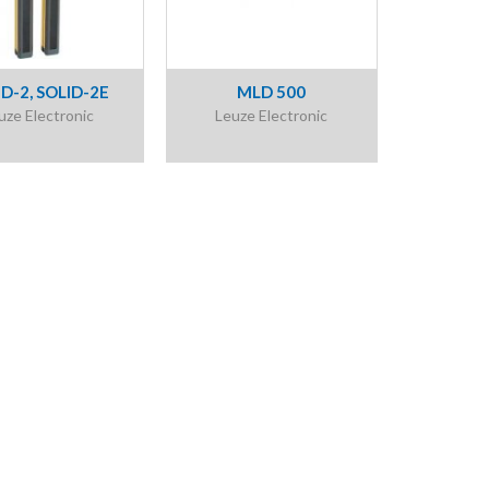
ID-2, SOLID-2E
MLD 500
uze Electronic
Leuze Electronic