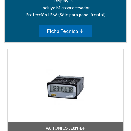
Display LCD
Incluye Microprocesador
Protección IP66 (Sólo para panel frontal)
Ficha Técnica
AUTONICS LE8N-BF